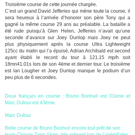
Troisième course de cette journée chargée.
C’est un grand David Jefferies qui mène toute la course, il
sera heureux à l’arrivée d’honorer son père Tony qui a
gagné la même course 29 ans au préalable. La bataille a
été rude puisqu’à Glen Helen, Jefferies n’avait qu’une
seconde d’avance sur Joey Dunlop mais Joey ne peut
plus physiquement après la course Ultra Lightweight
125cc du matin qui l’a épuisé, Adrian Archibald est second
ayant établi le record du tour à 121.15 mp/h soit
18mn41.01s lors de son 4ème et dernier tour. Le troisième
est Ian Lougher et Joey Dunlop manque le podium d’un
peu plus de 6 secondes.
Deux français en course : Bruno Bonhuil est 31ème et
Marc Dufour est 43ème.
Marc Dufour
Belle course de Bruno Bonhuil encore tout prêt de son
team Chinois Zong Shen, très présent lors de l'apéritif des